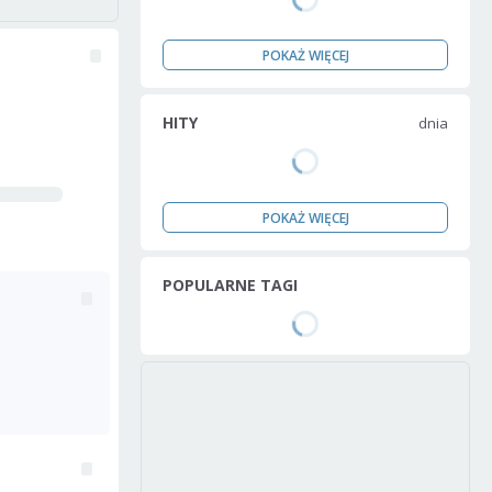
POKAŻ WIĘCEJ
HITY
dnia
POKAŻ WIĘCEJ
POPULARNE TAGI