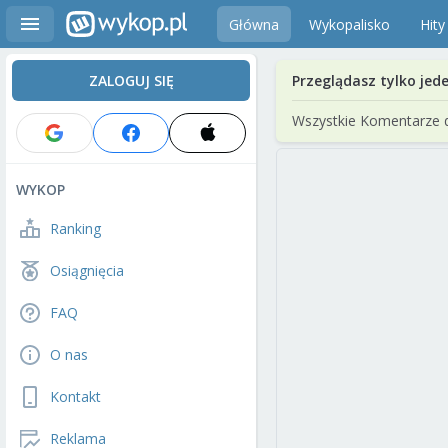
Główna
Wykopalisko
Hity
ZALOGUJ SIĘ
Przeglądasz tylko jed
Wszystkie Komentarze 
WYKOP
Ranking
Osiągnięcia
FAQ
O nas
Kontakt
Reklama