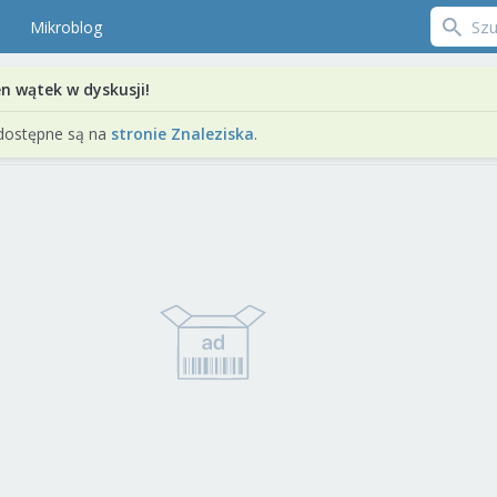
Mikroblog
en wątek w dyskusji!
dostępne są na
stronie Znaleziska
.