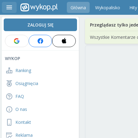
Główna
Wykopalisko
Hity
ZALOGUJ SIĘ
Przeglądasz tylko jed
Wszystkie Komentarze 
WYKOP
Ranking
Osiągnięcia
FAQ
O nas
Kontakt
Reklama