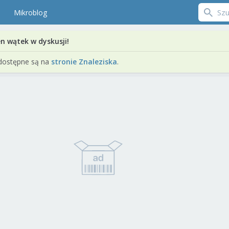
Mikroblog
en wątek w dyskusji!
dostępne są na
stronie Znaleziska
.