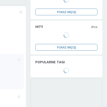
POKAŻ WIĘCEJ
HITY
dnia
POKAŻ WIĘCEJ
POPULARNE TAGI