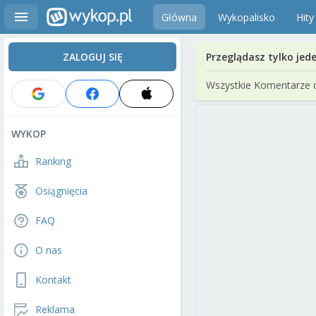
Główna
Wykopalisko
Hity
ZALOGUJ SIĘ
Przeglądasz tylko jed
Wszystkie Komentarze 
WYKOP
Ranking
Osiągnięcia
FAQ
O nas
Kontakt
Reklama