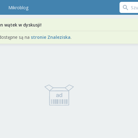
Mikroblog
en wątek w dyskusji!
dostępne są na
stronie Znaleziska
.