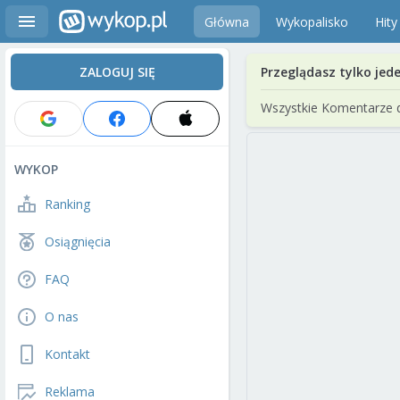
Główna
Wykopalisko
Hity
ZALOGUJ SIĘ
Przeglądasz tylko jed
Wszystkie Komentarze 
WYKOP
Ranking
Osiągnięcia
FAQ
O nas
Kontakt
Reklama