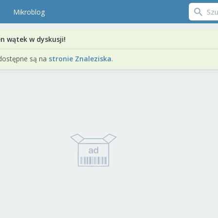
Mikroblog
en wątek w dyskusji!
dostępne są na
stronie Znaleziska
.