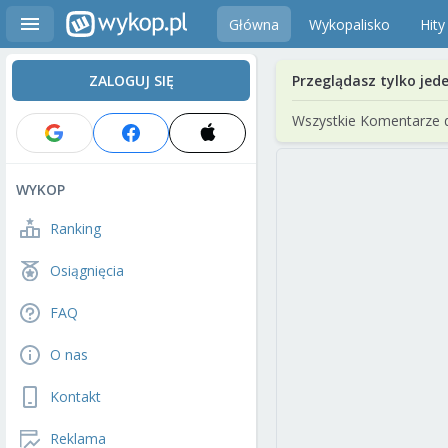
Główna
Wykopalisko
Hity
ZALOGUJ SIĘ
Przeglądasz tylko jed
Wszystkie Komentarze 
WYKOP
Ranking
Osiągnięcia
FAQ
O nas
Kontakt
Reklama