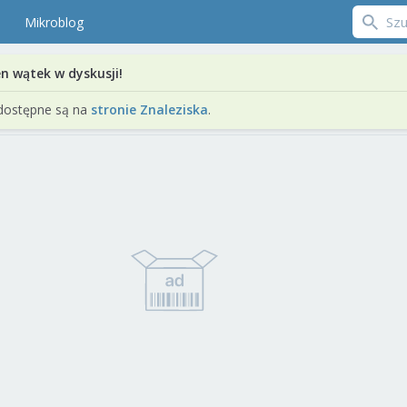
Mikroblog
en wątek w dyskusji!
dostępne są na
stronie Znaleziska
.