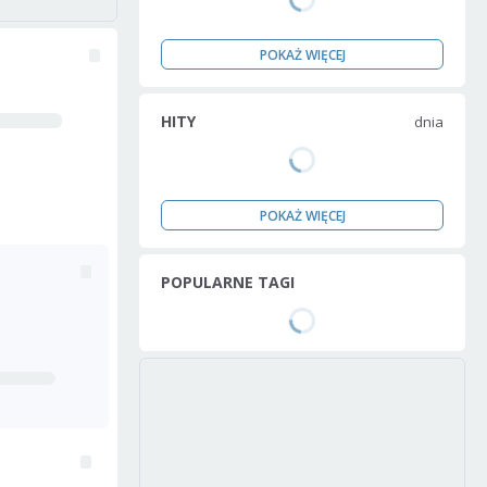
POKAŻ WIĘCEJ
HITY
dnia
POKAŻ WIĘCEJ
POPULARNE TAGI