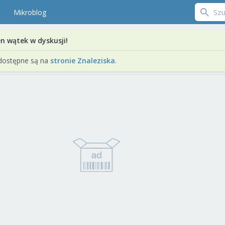
Mikroblog
en wątek w dyskusji!
dostępne są na
stronie Znaleziska
.