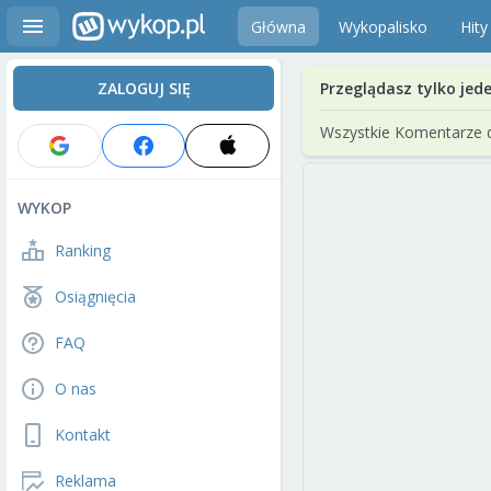
Główna
Wykopalisko
Hity
ZALOGUJ SIĘ
Przeglądasz tylko jed
Wszystkie Komentarze 
WYKOP
Ranking
Osiągnięcia
FAQ
O nas
Kontakt
Reklama