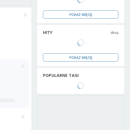
POKAŻ WIĘCEJ
HITY
dnia
POKAŻ WIĘCEJ
POPULARNE TAGI