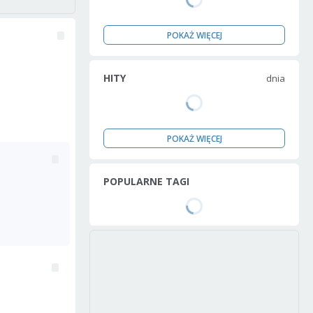
POKAŻ WIĘCEJ
HITY
dnia
POKAŻ WIĘCEJ
POPULARNE TAGI