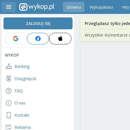
Główna
Wykopalisko
Hity
ZALOGUJ SIĘ
Przeglądasz tylko jed
Wszystkie Komentarze 
WYKOP
Ranking
Osiągnięcia
FAQ
O nas
Kontakt
Reklama