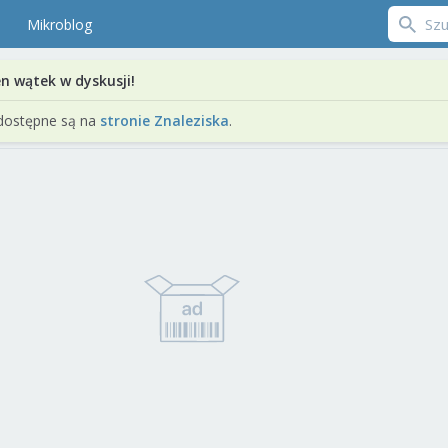
Mikroblog
en wątek w dyskusji!
dostępne są na
stronie Znaleziska
.