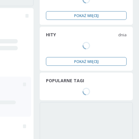
POKAŻ WIĘCEJ
HITY
dnia
POKAŻ WIĘCEJ
POPULARNE TAGI