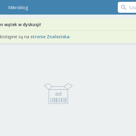
Mikroblog
en wątek w dyskusji!
dostępne są na
stronie Znaleziska
.