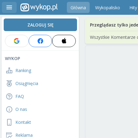
Główna
Wykopalisko
Hity
ZALOGUJ SIĘ
Przeglądasz tylko jed
Wszystkie Komentarze 
WYKOP
Ranking
Osiągnięcia
FAQ
O nas
Kontakt
Reklama