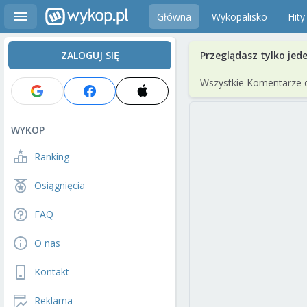
Główna
Wykopalisko
Hity
ZALOGUJ SIĘ
Przeglądasz tylko jed
Wszystkie Komentarze 
WYKOP
Ranking
Osiągnięcia
FAQ
O nas
Kontakt
Reklama