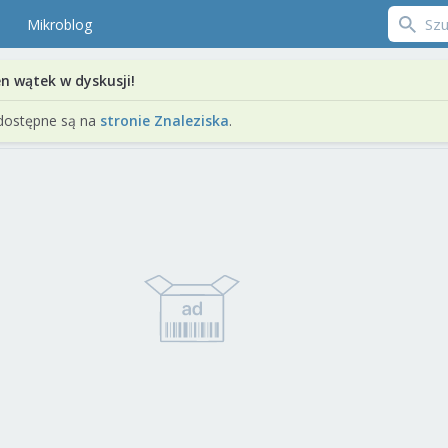
Mikroblog
en wątek w dyskusji!
dostępne są na
stronie Znaleziska
.