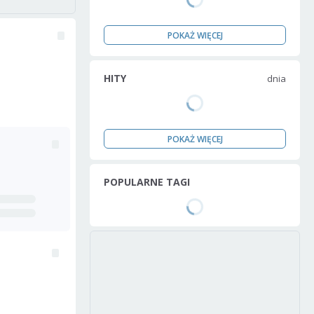
POKAŻ WIĘCEJ
HITY
dnia
POKAŻ WIĘCEJ
POPULARNE TAGI