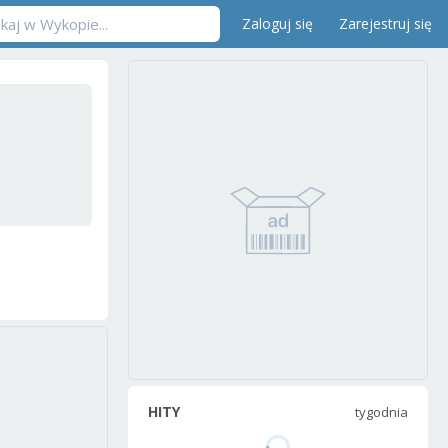
Zaloguj się
Zarejestruj się
HITY
tygodnia