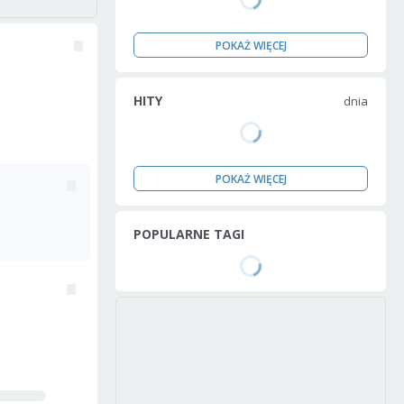
POKAŻ WIĘCEJ
HITY
dnia
POKAŻ WIĘCEJ
POPULARNE TAGI