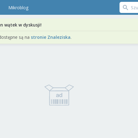
Mikroblog
en wątek w dyskusji!
dostępne są na
stronie Znaleziska
.