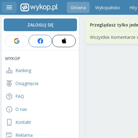
Główna
Wykopalisko
Hity
ZALOGUJ SIĘ
Przeglądasz tylko jed
Wszystkie Komentarze 
WYKOP
Ranking
Osiągnięcia
FAQ
O nas
Kontakt
Reklama