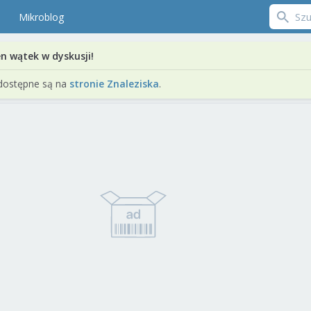
Mikroblog
en wątek w dyskusji!
dostępne są na
stronie Znaleziska
.