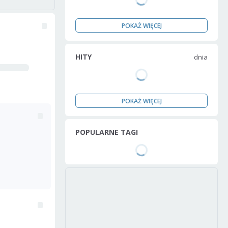
POKAŻ WIĘCEJ
HITY
dnia
POKAŻ WIĘCEJ
POPULARNE TAGI