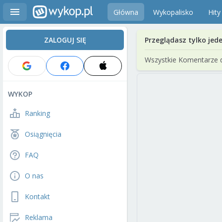
Główna
Wykopalisko
Hity
ZALOGUJ SIĘ
Przeglądasz tylko jed
Wszystkie Komentarze 
WYKOP
Ranking
Osiągnięcia
FAQ
O nas
Kontakt
Reklama