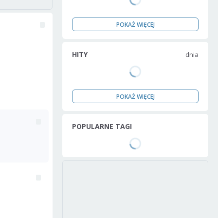
POKAŻ WIĘCEJ
HITY
dnia
POKAŻ WIĘCEJ
POPULARNE TAGI