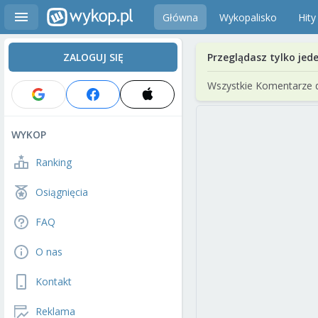
Główna
Wykopalisko
Hity
ZALOGUJ SIĘ
Przeglądasz tylko jed
Wszystkie Komentarze 
WYKOP
Ranking
Osiągnięcia
FAQ
O nas
Kontakt
Reklama