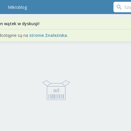
Mikroblog
en wątek w dyskusji!
dostępne są na
stronie Znaleziska
.