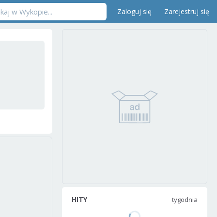
Zaloguj się
Zarejestruj się
HITY
tygodnia