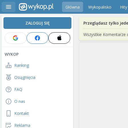
Główna
Wykopalisko
Hity
ZALOGUJ SIĘ
Przeglądasz tylko jed
Wszystkie Komentarze 
WYKOP
Ranking
Osiągnięcia
FAQ
O nas
Kontakt
Reklama