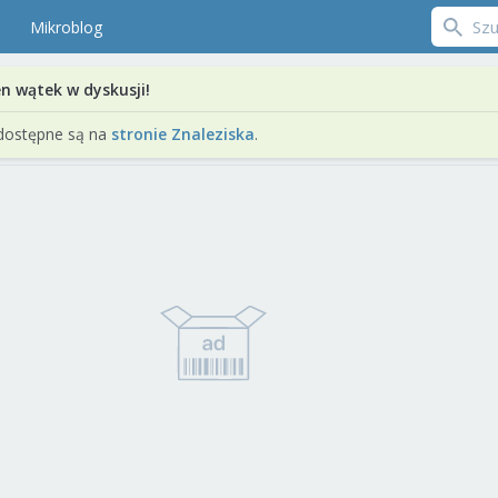
Mikroblog
en wątek w dyskusji!
dostępne są na
stronie Znaleziska
.