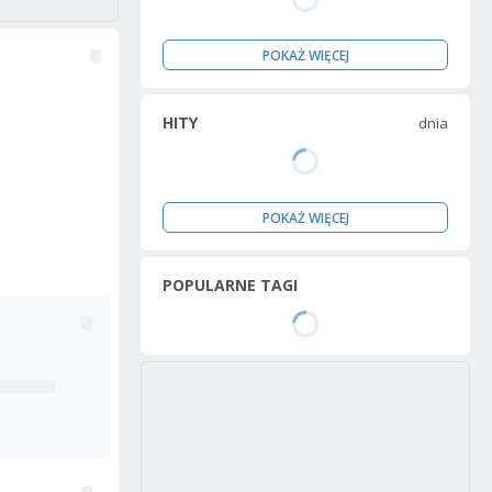
POKAŻ WIĘCEJ
HITY
dnia
POKAŻ WIĘCEJ
POPULARNE TAGI