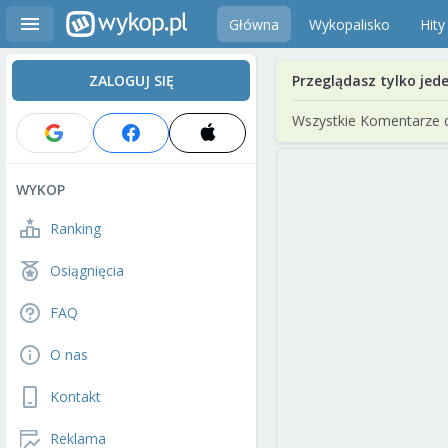
Główna
Wykopalisko
Hity
ZALOGUJ SIĘ
Przeglądasz tylko jed
Wszystkie Komentarze 
WYKOP
Ranking
Osiągnięcia
FAQ
O nas
Kontakt
Reklama