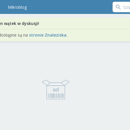
Mikroblog
en wątek w dyskusji!
dostępne są na
stronie Znaleziska
.