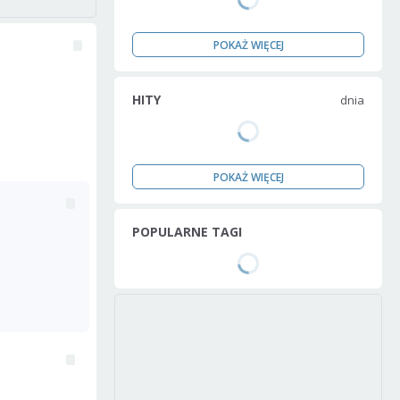
POKAŻ WIĘCEJ
HITY
dnia
POKAŻ WIĘCEJ
POPULARNE TAGI