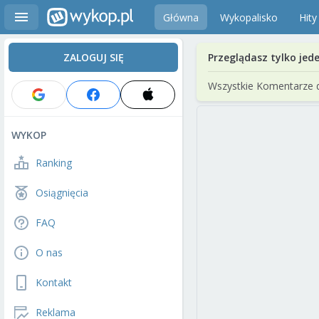
Główna
Wykopalisko
Hity
ZALOGUJ SIĘ
Przeglądasz tylko jed
Wszystkie Komentarze 
WYKOP
Ranking
Osiągnięcia
FAQ
O nas
Kontakt
Reklama