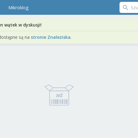
Mikroblog
en wątek w dyskusji!
dostępne są na
stronie Znaleziska
.