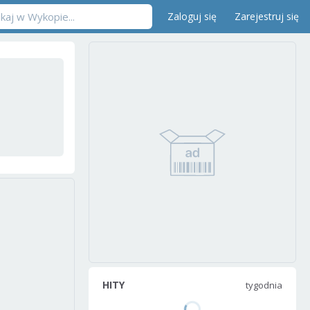
Zaloguj się
Zarejestruj się
HITY
tygodnia