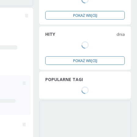
POKAŻ WIĘCEJ
HITY
dnia
POKAŻ WIĘCEJ
POPULARNE TAGI