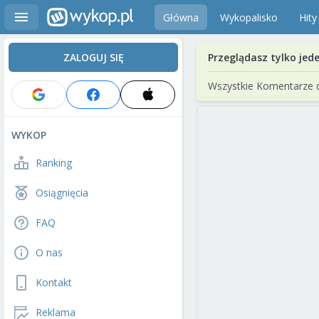
Główna
Wykopalisko
Hity
ZALOGUJ SIĘ
Przeglądasz tylko jed
Wszystkie Komentarze 
WYKOP
Ranking
Osiągnięcia
FAQ
O nas
Kontakt
Reklama