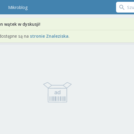
Mikroblog
en wątek w dyskusji!
dostępne są na
stronie Znaleziska
.