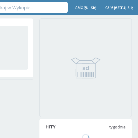
Zaloguj się
Zarejestruj się
HITY
tygodnia