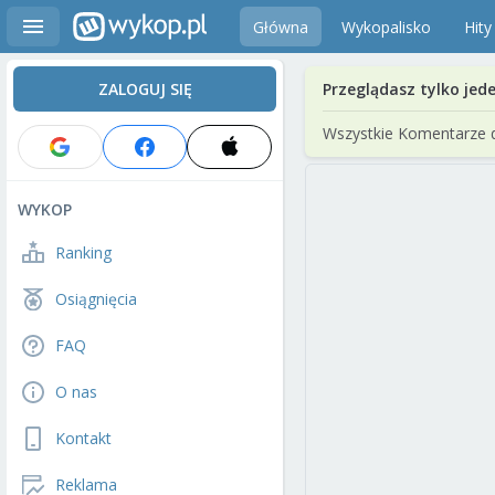
Główna
Wykopalisko
Hity
ZALOGUJ SIĘ
Przeglądasz tylko jed
Wszystkie Komentarze 
WYKOP
Ranking
Osiągnięcia
FAQ
O nas
Kontakt
Reklama