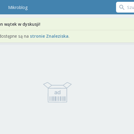
Mikroblog
en wątek w dyskusji!
dostępne są na
stronie Znaleziska
.