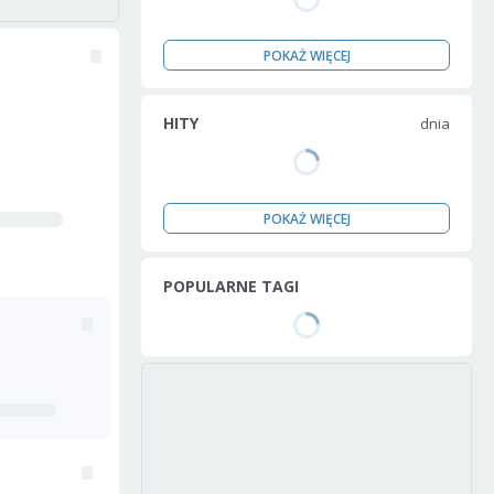
POKAŻ WIĘCEJ
HITY
dnia
POKAŻ WIĘCEJ
POPULARNE TAGI