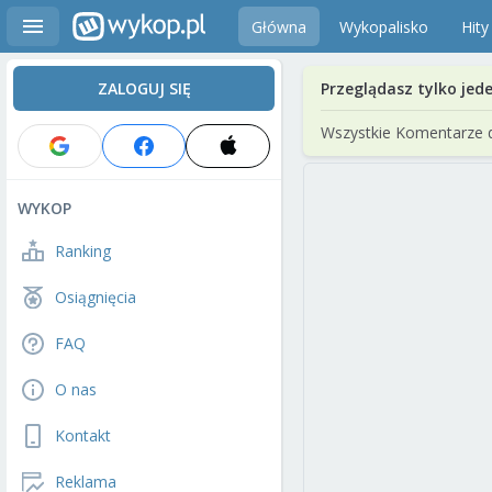
Główna
Wykopalisko
Hity
ZALOGUJ SIĘ
Przeglądasz tylko jed
Wszystkie Komentarze 
WYKOP
Ranking
Osiągnięcia
FAQ
O nas
Kontakt
Reklama