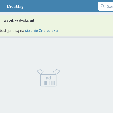
Mikroblog
en wątek w dyskusji!
dostępne są na
stronie Znaleziska
.