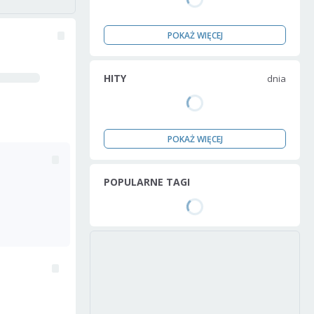
POKAŻ WIĘCEJ
HITY
dnia
POKAŻ WIĘCEJ
POPULARNE TAGI