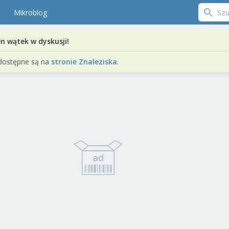
Mikroblog
en wątek w dyskusji!
dostępne są na
stronie Znaleziska
.