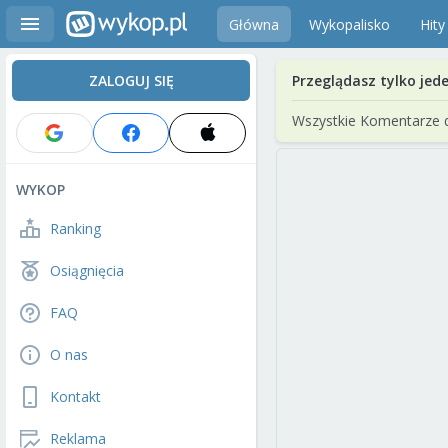
Główna
Wykopalisko
Hity
ZALOGUJ SIĘ
Przeglądasz tylko jed
Wszystkie Komentarze 
WYKOP
Ranking
Osiągnięcia
FAQ
O nas
Kontakt
Reklama