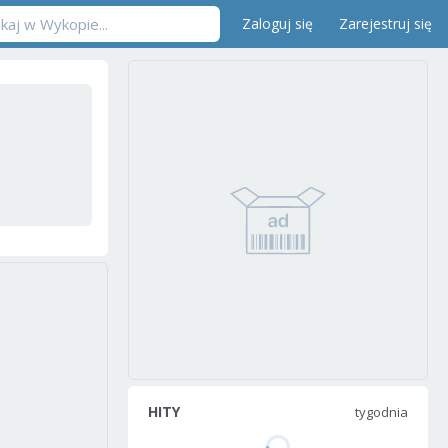
Zaloguj się
Zarejestruj się
HITY
tygodnia