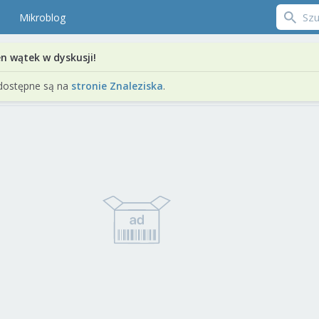
Mikroblog
en wątek w dyskusji!
dostępne są na
stronie Znaleziska
.