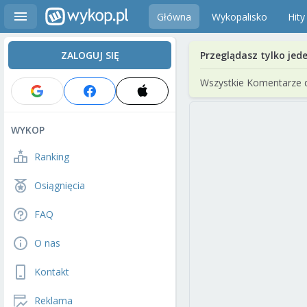
Główna
Wykopalisko
Hity
ZALOGUJ SIĘ
Przeglądasz tylko jed
Wszystkie Komentarze 
WYKOP
Ranking
Osiągnięcia
FAQ
O nas
Kontakt
Reklama