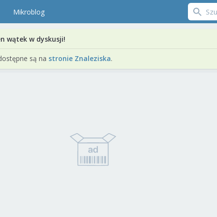
Mikroblog
en wątek w dyskusji!
dostępne są na
stronie Znaleziska
.