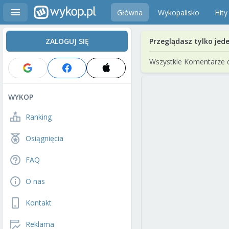
Główna
Wykopalisko
Hity
ZALOGUJ SIĘ
Przeglądasz tylko jed
Wszystkie Komentarze 
WYKOP
Ranking
Osiągnięcia
FAQ
O nas
Kontakt
Reklama