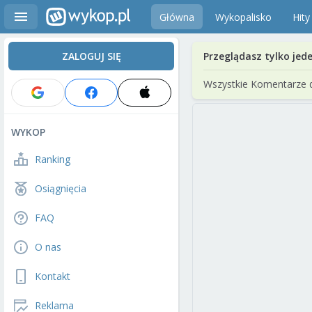
Główna
Wykopalisko
Hity
ZALOGUJ SIĘ
Przeglądasz tylko jed
Wszystkie Komentarze 
WYKOP
Ranking
Osiągnięcia
FAQ
O nas
Kontakt
Reklama