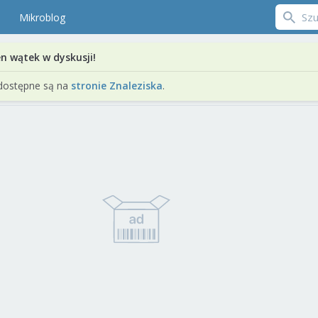
Mikroblog
en wątek w dyskusji!
dostępne są na
stronie Znaleziska
.