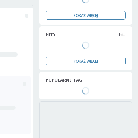
POKAŻ WIĘCEJ
HITY
dnia
POKAŻ WIĘCEJ
POPULARNE TAGI