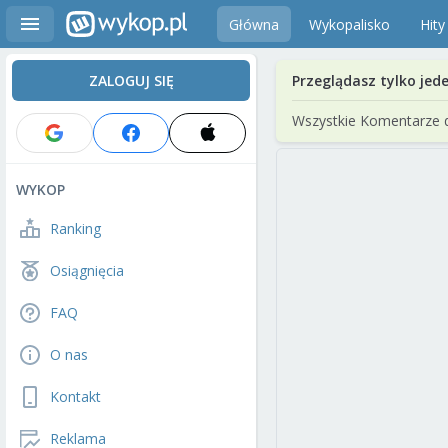
Główna
Wykopalisko
Hity
ZALOGUJ SIĘ
Przeglądasz tylko jed
Wszystkie Komentarze 
WYKOP
Ranking
Osiągnięcia
FAQ
O nas
Kontakt
Reklama