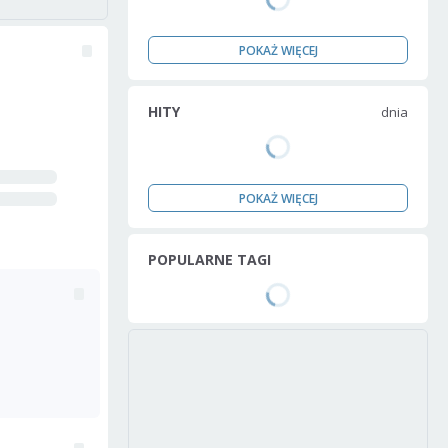
POKAŻ WIĘCEJ
HITY
dnia
POKAŻ WIĘCEJ
POPULARNE TAGI