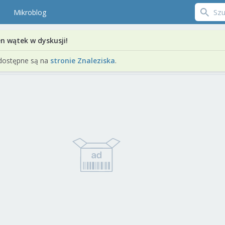
Mikroblog
en wątek w dyskusji!
dostępne są na
stronie Znaleziska
.