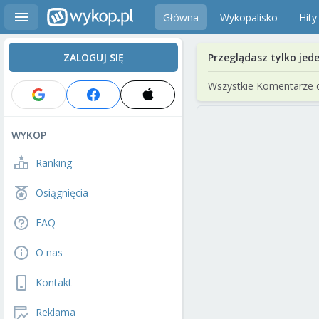
Główna
Wykopalisko
Hity
ZALOGUJ SIĘ
Przeglądasz tylko jed
Wszystkie Komentarze 
WYKOP
Ranking
Osiągnięcia
FAQ
O nas
Kontakt
Reklama