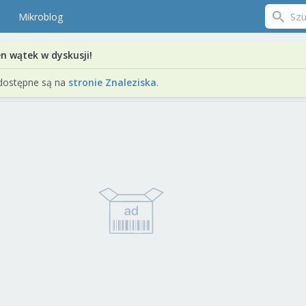
Mikroblog
en wątek w dyskusji!
dostępne są na
stronie Znaleziska
.