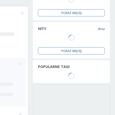
POKAŻ WIĘCEJ
HITY
dnia
POKAŻ WIĘCEJ
POPULARNE TAGI