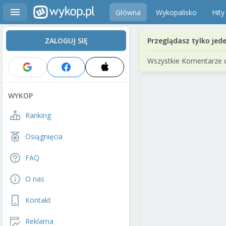
Główna
Wykopalisko
Hity
ZALOGUJ SIĘ
Przeglądasz tylko jed
Wszystkie Komentarze 
WYKOP
Ranking
Osiągnięcia
FAQ
O nas
Kontakt
Reklama