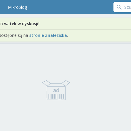
Mikroblog
en wątek w dyskusji!
dostępne są na
stronie Znaleziska
.