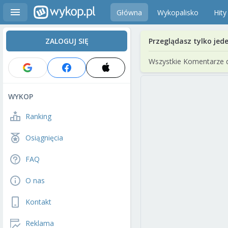
Główna
Wykopalisko
Hity
ZALOGUJ SIĘ
Przeglądasz tylko jed
Wszystkie Komentarze 
WYKOP
Ranking
Osiągnięcia
FAQ
O nas
Kontakt
Reklama