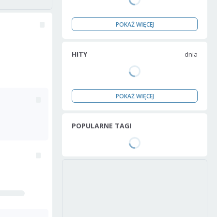
POKAŻ WIĘCEJ
HITY
dnia
POKAŻ WIĘCEJ
POPULARNE TAGI