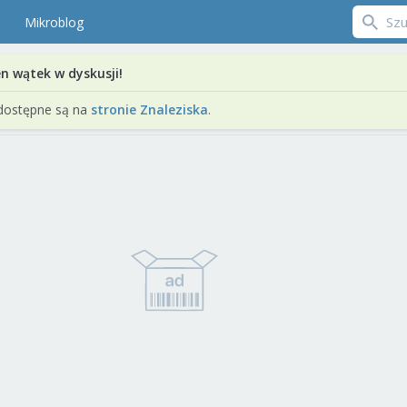
Mikroblog
en wątek w dyskusji!
dostępne są na
stronie Znaleziska
.