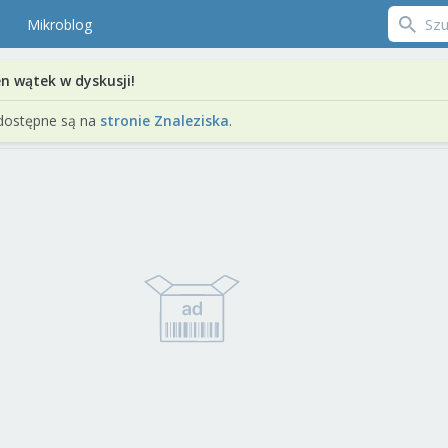
Mikroblog
en wątek w dyskusji!
dostępne są na
stronie Znaleziska
.