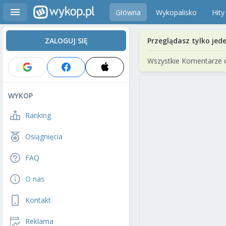
Główna
Wykopalisko
Hity
ZALOGUJ SIĘ
Przeglądasz tylko jed
Wszystkie Komentarze 
WYKOP
Ranking
Osiągnięcia
FAQ
O nas
Kontakt
Reklama