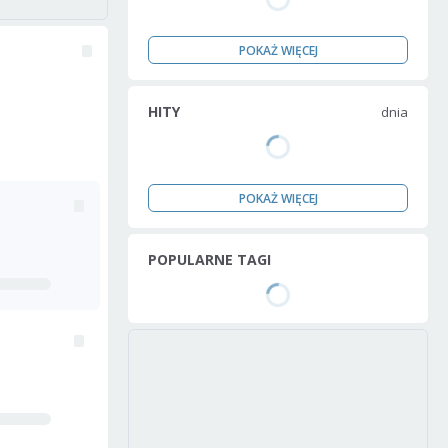
POKAŻ WIĘCEJ
HITY
dnia
POKAŻ WIĘCEJ
POPULARNE TAGI