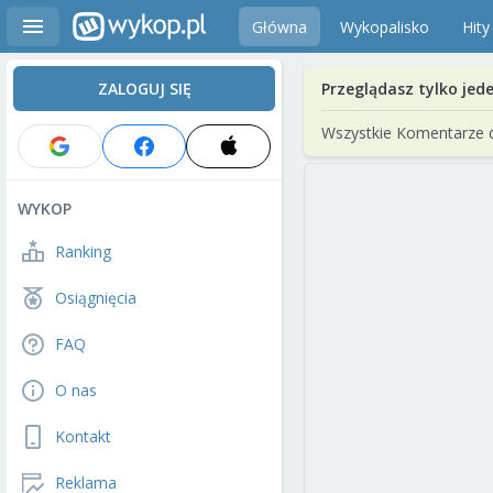
Główna
Wykopalisko
Hity
ZALOGUJ SIĘ
Przeglądasz tylko jed
Wszystkie Komentarze 
WYKOP
Ranking
Osiągnięcia
FAQ
O nas
Kontakt
Reklama