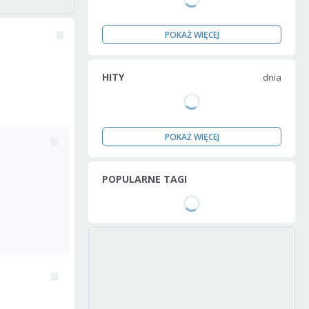
POKAŻ WIĘCEJ
HITY
dnia
POKAŻ WIĘCEJ
POPULARNE TAGI