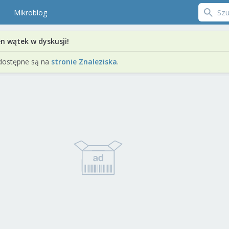
Mikroblog
en wątek w dyskusji!
dostępne są na
stronie Znaleziska
.