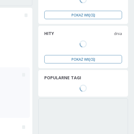
POKAŻ WIĘCEJ
HITY
dnia
POKAŻ WIĘCEJ
POPULARNE TAGI