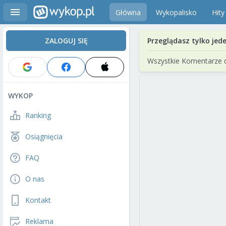
Główna
Wykopalisko
Hity
ZALOGUJ SIĘ
Przeglądasz tylko jed
Wszystkie Komentarze 
WYKOP
Ranking
Osiągnięcia
FAQ
O nas
Kontakt
Reklama