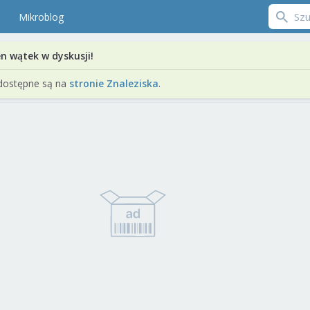
Mikroblog
en wątek w dyskusji!
dostępne są na
stronie Znaleziska
.