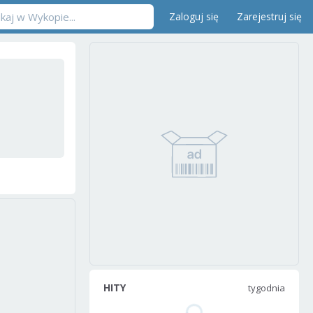
Zaloguj się
Zarejestruj się
HITY
tygodnia