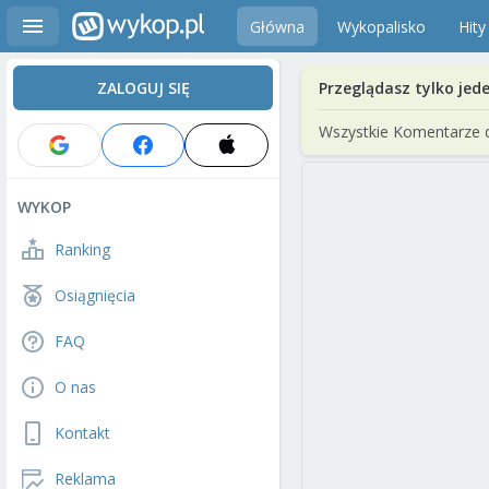
Główna
Wykopalisko
Hity
ZALOGUJ SIĘ
Przeglądasz tylko jed
Wszystkie Komentarze 
WYKOP
Ranking
Osiągnięcia
FAQ
O nas
Kontakt
Reklama