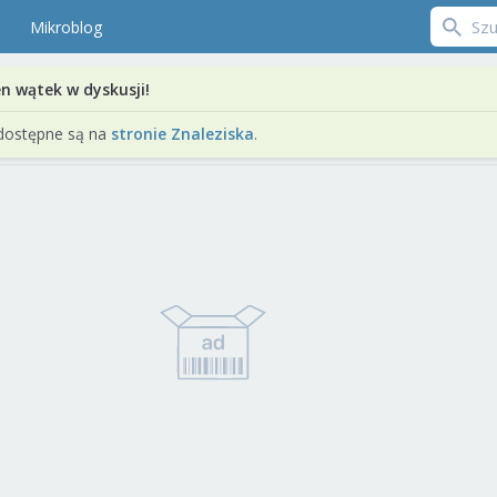
Mikroblog
en wątek w dyskusji!
dostępne są na
stronie Znaleziska
.