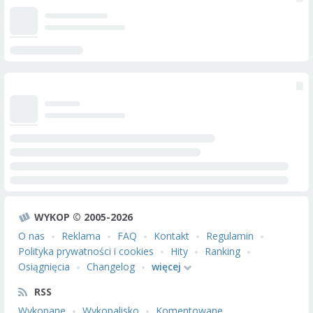
WYKOP © 2005-2026
O nas
Reklama
FAQ
Kontakt
Regulamin
Polityka prywatności i cookies
Hity
Ranking
Osiągnięcia
Changelog
więcej
RSS
Wykopane
Wykopalisko
Komentowane