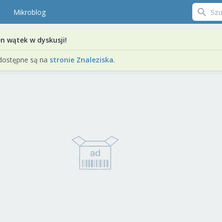
Mikroblog
en wątek w dyskusji!
dostępne są na
stronie Znaleziska
.