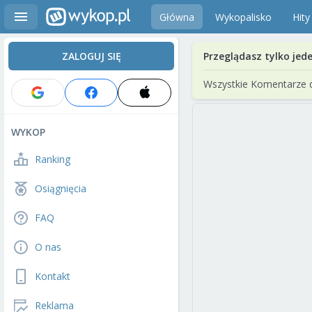
Główna
Wykopalisko
Hity
ZALOGUJ SIĘ
Przeglądasz tylko jed
Wszystkie Komentarze 
WYKOP
Ranking
Osiągnięcia
FAQ
O nas
Kontakt
Reklama