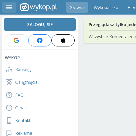
Główna
Wykopalisko
Hity
ZALOGUJ SIĘ
Przeglądasz tylko jed
Wszystkie Komentarze 
WYKOP
Ranking
Osiągnięcia
FAQ
O nas
Kontakt
Reklama