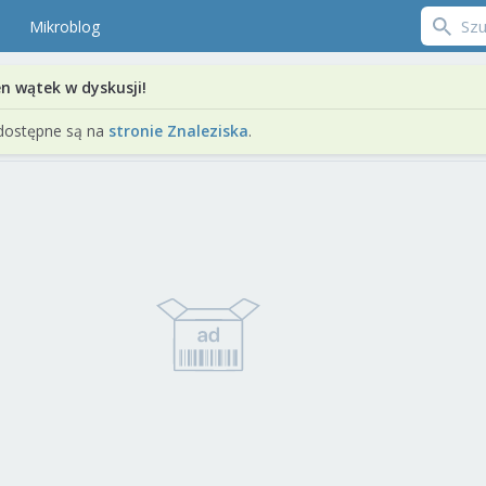
Mikroblog
en wątek w dyskusji!
dostępne są na
stronie Znaleziska
.