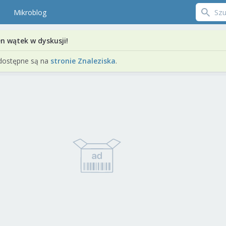
Mikroblog
en wątek w dyskusji!
dostępne są na
stronie Znaleziska
.