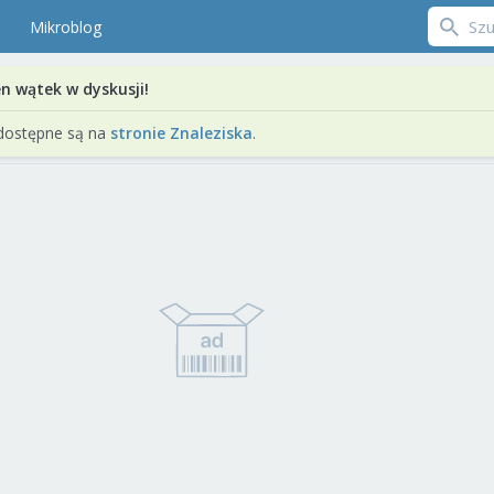
Mikroblog
en wątek w dyskusji!
dostępne są na
stronie Znaleziska
.