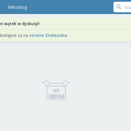
Mikroblog
en wątek w dyskusji!
dostępne są na
stronie Znaleziska
.