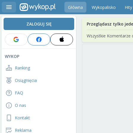
Główna
Wykopalisko
Hity
ZALOGUJ SIĘ
Przeglądasz tylko jed
Wszystkie Komentarze 
WYKOP
Ranking
Osiągnięcia
FAQ
O nas
Kontakt
Reklama