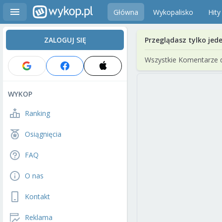
Główna
Wykopalisko
Hity
ZALOGUJ SIĘ
Przeglądasz tylko jed
Wszystkie Komentarze 
WYKOP
Ranking
Osiągnięcia
FAQ
O nas
Kontakt
Reklama