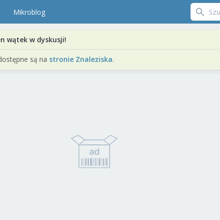
Mikroblog
en wątek w dyskusji!
dostępne są na
stronie Znaleziska
.