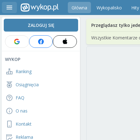
Główna
Wykopalisko
Hity
ZALOGUJ SIĘ
Przeglądasz tylko jed
Wszystkie Komentarze 
WYKOP
Ranking
Osiągnięcia
FAQ
O nas
Kontakt
Reklama