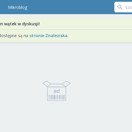
Mikroblog
en wątek w dyskusji!
dostępne są na
stronie Znaleziska
.