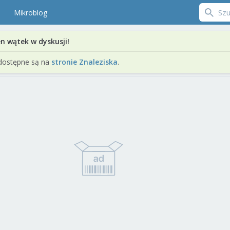
Mikroblog
en wątek w dyskusji!
dostępne są na
stronie Znaleziska
.