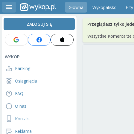
Główna
Wykopalisko
Hity
ZALOGUJ SIĘ
Przeglądasz tylko jed
Wszystkie Komentarze 
WYKOP
Ranking
Osiągnięcia
FAQ
O nas
Kontakt
Reklama