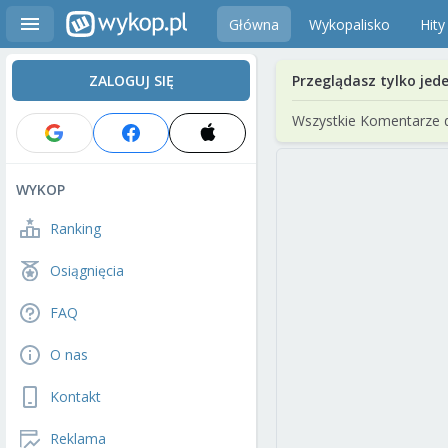
Główna
Wykopalisko
Hity
ZALOGUJ SIĘ
Przeglądasz tylko jed
Wszystkie Komentarze 
WYKOP
Ranking
Osiągnięcia
FAQ
O nas
Kontakt
Reklama