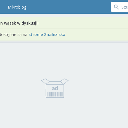
Mikroblog
en wątek w dyskusji!
dostępne są na
stronie Znaleziska
.