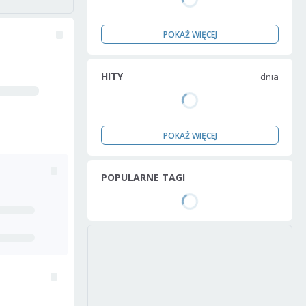
POKAŻ WIĘCEJ
HITY
dnia
POKAŻ WIĘCEJ
POPULARNE TAGI