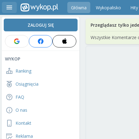
Główna
Wykopalisko
Hity
ZALOGUJ SIĘ
Przeglądasz tylko jed
Wszystkie Komentarze 
WYKOP
Ranking
Osiągnięcia
FAQ
O nas
Kontakt
Reklama