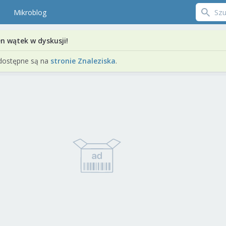
Mikroblog
en wątek w dyskusji!
dostępne są na
stronie Znaleziska
.