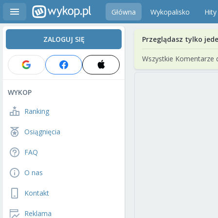
Główna
Wykopalisko
Hity
ZALOGUJ SIĘ
Przeglądasz tylko jed
Wszystkie Komentarze 
WYKOP
Ranking
Osiągnięcia
FAQ
O nas
Kontakt
Reklama