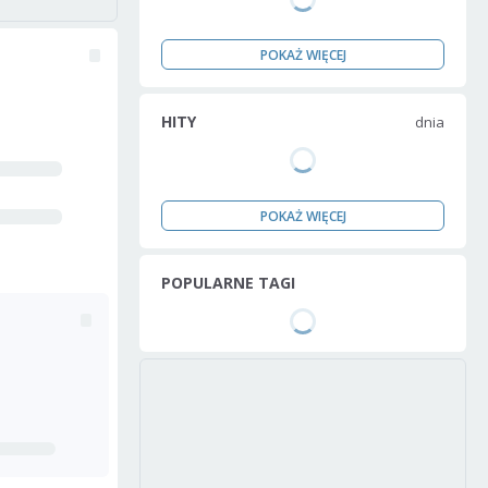
POKAŻ WIĘCEJ
HITY
dnia
POKAŻ WIĘCEJ
POPULARNE TAGI