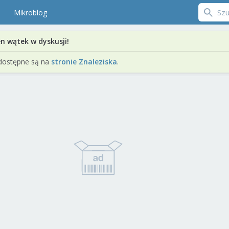
Mikroblog
en wątek w dyskusji!
dostępne są na
stronie Znaleziska
.