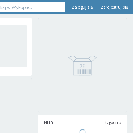
Zaloguj się
Zarejestruj się
HITY
tygodnia